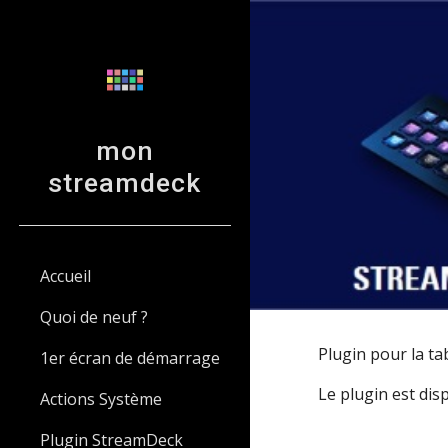
Sk
mon
streamdeck
Accueil
Quoi de neuf ?
Plugin pour la ta
1er écran de démarrage
Le plugin est disp
Actions Système
Plugin StreamDeck