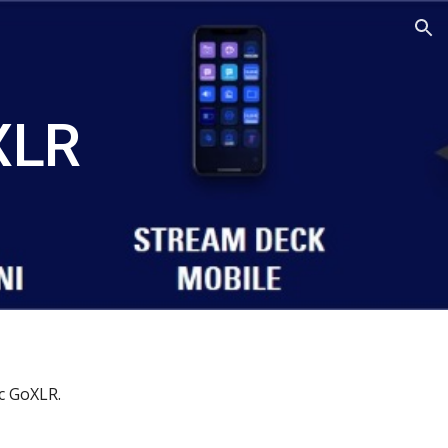
ion
XLR
ec GoXLR.