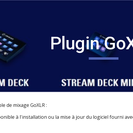
ip to main content
Skip to navigat
Plugin Go
ble de mixage GoXLR :
onible à l'installation ou la mise à jour du logiciel fourni av