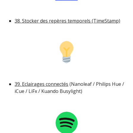
38. Stocker des repères temporels (TimeStamp)
39. Eclairages connectés
 (Nanoleaf / Philips Hue / 
iCue / LiFx / Kuando Busylight)