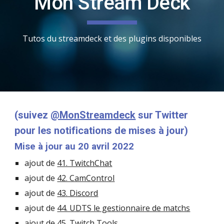
Mon Stream Deck
Tutos du streamdeck et des plugins disponibles
(suivez 
@MonStreamdeck
 sur Twitter 
pour les notifications de mises à jour)
Mise à jour au 
20 avril 2022
ajout de 
41. TwitchChat
ajout de 
42. CamControl
ajout de 
43. Discord
ajout de 
44. UDTS le gestionnaire de matchs
ajout de 
45. Twitch Tools